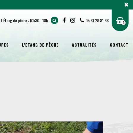
×
/ L'Étang de pêche : 10h30 - 18h
05 81 29 81 68
0
UPES
L'ETANG DE PÊCHE
ACTUALITÉS
CONTACT