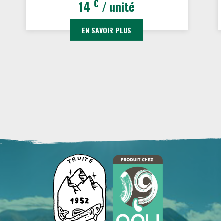
€
14
/ unité
EN SAVOIR PLUS