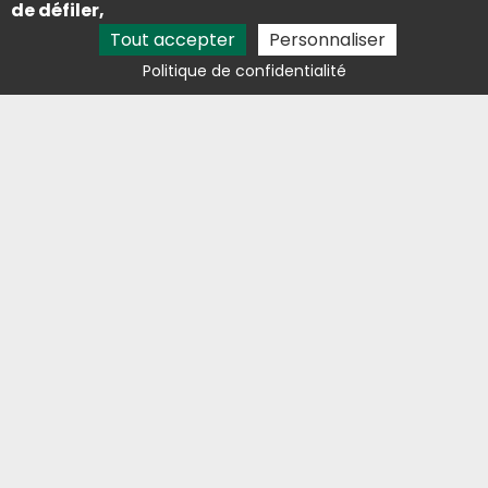
de défiler,
Contact
Tout accepter
Personnaliser
05 81 29 81 68
Politique de confidentialité
lestresorsdelaston@outlook.fr
Avis clients
Activités
Étang de pêche Foix
Vente de truite fumée Foix
Ferme aquacole Pamiers
Étang de pêche Pamiers
Mentions légales
Charte d’utilisation des données
Gestion des cookies