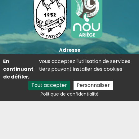
Adresse
Lieu dit saint-martin 09310 Les Cabannes
En
vous acceptez l'utilisation de services
continuant
tiers pouvant installer des cookies
Contact
de défiler,
05 81 29 81 68
Tout accepter
Personnaliser
lestresorsdelaston@outlook.fr
Politique de confidentialité
Avis clients