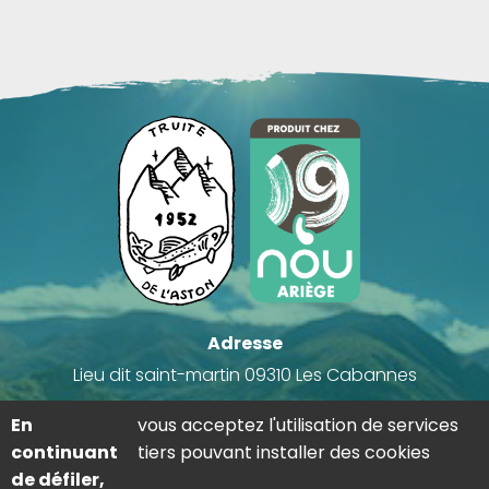
Adresse
Lieu dit saint-martin 09310 Les Cabannes
Contact
En
vous acceptez l'utilisation de services
05 81 29 81 68
continuant
tiers pouvant installer des cookies
lestresorsdelaston@outlook.fr
de défiler,