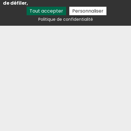
Lieu dit saint-martin 09310 Les Cabannes
de défiler,
Contact
Tout accepter
Personnaliser
05 81 29 81 68
Politique de confidentialité
lestresorsdelaston@outlook.fr
Avis clients
Activités
Étang de pêche Foix
Vente de truite fumée Foix
Ferme aquacole Pamiers
Étang de pêche Pamiers
Mentions légales
Charte d’utilisation des données
Gestion des cookies