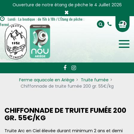
Panneau de gestion des cookies
Ouverture de notre étang de pêche le 4 Juillet 2026
×
Lundi : La boutique : de 15h à 18h / L'Étang de pêche :
0
Fermé
Ferme aquacole en Ariège
Truite fumée
Chiffonnade de truite fumée 200 gr. 55€/kg
CHIFFONNADE DE TRUITE FUMÉE 200
GR. 55€/KG
Truite Arc en Ciel élevée durant minimum 2 ans et demi