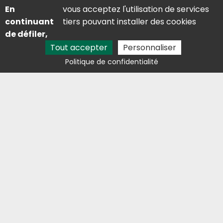
En
vous acceptez l'utilisation de services
continuant
tiers pouvant installer des cookies
de défiler,
Tout accepter
Personnaliser
Adresse
Politique de confidentialité
Lieu dit saint-martin 09310 Les Cabannes
Contact
05 81 29 81 68
lestresorsdelaston@outlook.fr
Avis clients