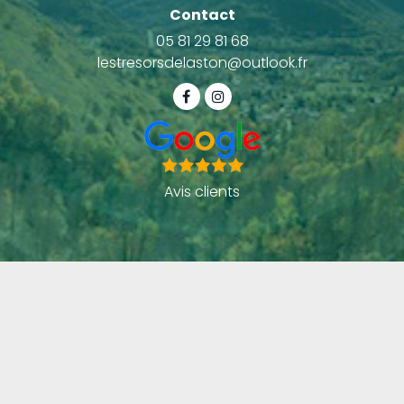
Contact
05 81 29 81 68
lestresorsdelaston@outlook.fr
Avis clients
Activités
Étang de pêche Foix
Vente de truite fumée Foix
Ferme aquacole Pamiers
Étang de pêche Pamiers
Mentions légales
Charte d’utilisation des données
Gestion des cookies
2026