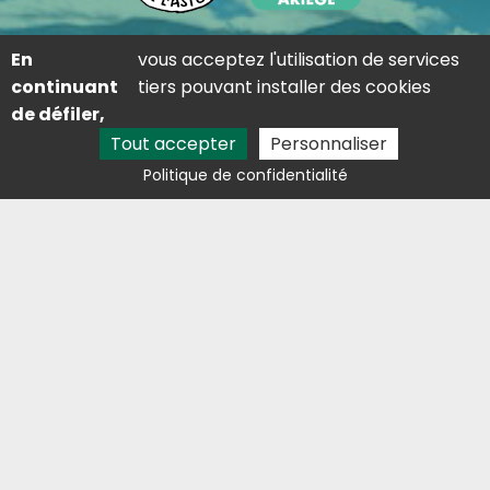
Adresse
En
vous acceptez l'utilisation de services
Lieu dit saint-martin 09310 Les Cabannes
continuant
tiers pouvant installer des cookies
de défiler,
Contact
Tout accepter
Personnaliser
05 81 29 81 68
Politique de confidentialité
lestresorsdelaston@outlook.fr
Avis clients
Activités
Étang de pêche Foix
Vente de truite fumée Foix
Ferme aquacole Pamiers