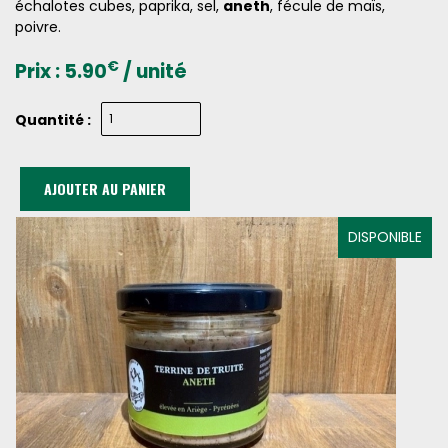
échalotes cubes, paprika, sel,
aneth
, fécule de maïs,
poivre.
€
Prix :
5.90
/ unité
Quantité :
AJOUTER AU PANIER
DISPONIBLE