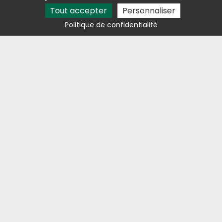
Tout accepter
Personnaliser
Contact
05 81 29 81 68
Politique de confidentialité
lestresorsdelaston@outlook.fr
Avis clients
Activités
Étang de pêche Foix
Vente de truite fumée Foix
Ferme aquacole Pamiers
Étang de pêche Pamiers
Mentions légales
Charte d’utilisation des données
Gestion des cookies