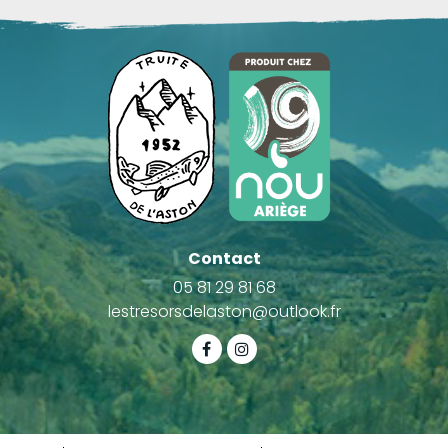
Contact
05 81 29 81 68
lestresorsdelaston@outlook.fr