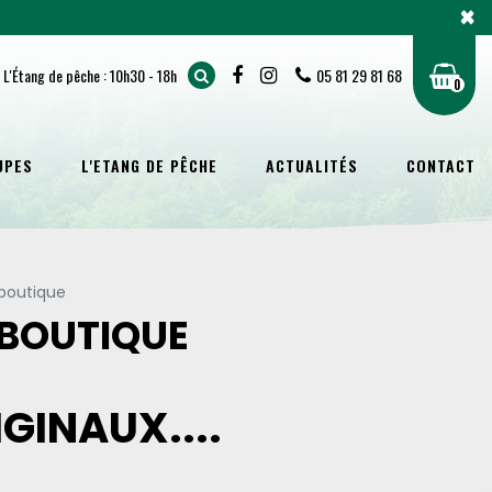
×
 L'Étang de pêche : 10h30 - 18h
05 81 29 81 68
0
UPES
L'ETANG DE PÊCHE
ACTUALITÉS
CONTACT
 boutique
 BOUTIQUE
GINAUX....