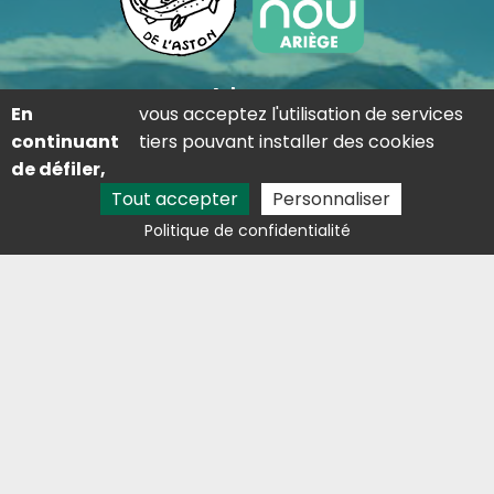
Adresse
En
vous acceptez l'utilisation de services
Lieu dit saint-martin 09310 Les Cabannes
continuant
tiers pouvant installer des cookies
Contact
de défiler,
05 81 29 81 68
Tout accepter
Personnaliser
lestresorsdelaston@outlook.fr
Politique de confidentialité
Avis clients
Activités
Étang de pêche Foix