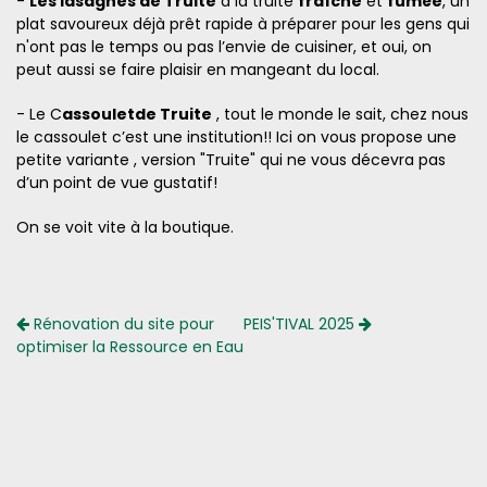
-
Les lasagnes de Truite
à la truite
fraîche
et
fumée
, un
plat savoureux déjà prêt rapide à préparer pour les gens qui
n'ont pas le temps ou pas l’envie de cuisiner, et oui, on
peut aussi se faire plaisir en mangeant du local.
- Le C
assoulet
de Truite
, tout le monde le sait, chez nous
le cassoulet c’est une institution!! Ici on vous propose une
petite variante , version "Truite" qui ne vous décevra pas
d’un point de vue gustatif!
On se voit vite à la boutique.
Rénovation du site pour
PEIS'TIVAL 2025
optimiser la Ressource en Eau