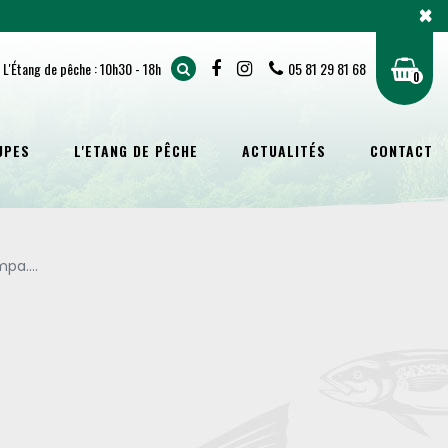
×
 L'Étang de pêche : 10h30 - 18h
05 81 29 81 68
0
UPES
L'ETANG DE PÊCHE
ACTUALITÉS
CONTACT
pa....