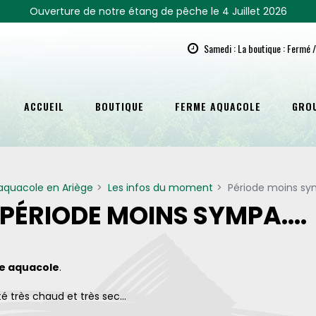
Ouverture de notre étang de pêche le 4 Juillet 2026
Samedi : La boutique : Fermé /
ACCUEIL
BOUTIQUE
FERME AQUACOLE
GRO
aquacole en Ariège
Les infos du moment
Période moins sym
PÉRIODE MOINS SYMPA....
e aquacole
.
té très chaud et très sec...