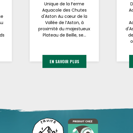
Unique de la Ferme
D
Aquacole des Chutes
A
se
d'Aston Au cœur de la
Au
Vallée de l’Aston, à
A
proximité du majestueux
d'A
rds
Plateau de Beille, se...
de
o
EN SAVOIR PLUS