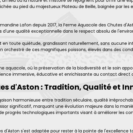
 lieu où la nature et l'histoire se rejoignent pour offrir une e
hée au pied du majestueux Plateau de Beille, baignée par les eau
mandine Lafon depuis 2017, la Ferme Aquacole des Chutes d'Asto
ts d'une qualité exceptionnelle dans le respect absolu de l'envi
t en toute quiétude, grandissant naturellement, sans aucune inter
n orchestré de ces magnifiques poissons, élevés dans des condi
e aquacole, où la préservation de la biodiversité et le soin app
rience immersive, éducative et enrichissante au contact direct d
 d'Aston : Tradition, Qualité et I
aison harmonieuse entre tradition séculaire, qualité irréprochabl
sor significatif, marquant une évolution majeure dans la maniè
e progrès technologiques importants visant à améliorer les con
'Aston s'est adaptée pour rester à la pointe de l'excellence tou