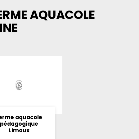
FERME AQUACOLE
NNE
erme aquacole
pédagogique
Limoux