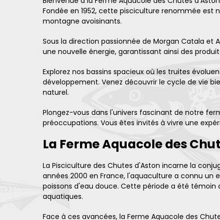
Bienvenue à la Ferme Aquacole des Chutes d'Aston, un
Fondée en 1952, cette pisciculture renommée est nic
montagne avoisinants.
Sous la direction passionnée de Morgan Catala et A
une nouvelle énergie, garantissant ainsi des produi
Explorez nos bassins spacieux où les truites évoluen
développement. Venez découvrir le cycle de vie bie
naturel.
Plongez-vous dans l'univers fascinant de notre ferm
préoccupations. Vous êtes invités à vivre une expé
La Ferme Aquacole des Chutes
La Pisciculture des Chutes d'Aston incarne la conjug
années 2000 en France, l'aquaculture a connu un es
poissons d'eau douce. Cette période a été témoin d
aquatiques.
Face à ces avancées, la Ferme Aquacole des Chutes d