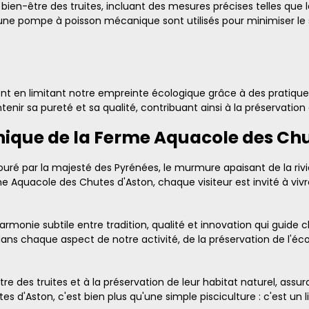
bien-être des truites, incluant des mesures précises telles que 
ne pompe à poisson mécanique sont utilisés pour minimiser le s
t en limitant notre empreinte écologique grâce à des pratique
tenir sa pureté et sa qualité, contribuant ainsi à la préservatio
nique de la Ferme Aquacole des Ch
uré par la majesté des Pyrénées, le murmure apaisant de la riviè
rme Aquacole des Chutes d'Aston, chaque visiteur est invité à viv
'harmonie subtile entre tradition, qualité et innovation qui gui
ans chaque aspect de notre activité, de la préservation de l'éco
e des truites et à la préservation de leur habitat naturel, assur
 d'Aston, c'est bien plus qu'une simple pisciculture : c'est un l